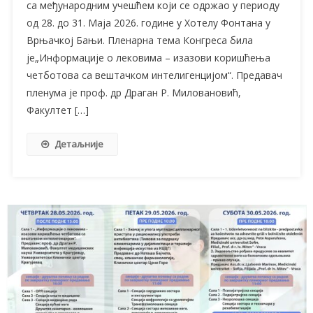
са међународним учешћем који се одржао у периоду
од 28. до 31. Маја 2026. године у Хотелу Фонтана у
Врњачкој Бањи. Пленарна тема Конгреса била
је„Информације о лековима – изазови коришћења
четботова са вештачком интелигенцијом“. Предавач
пленума је проф. др Драган Р. Миловановић,
Факултет […]
Детаљније