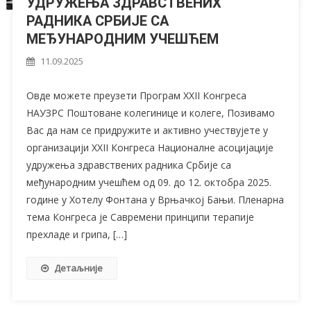
УДРУЖЕЊА ЗДРАВСТВЕНИХ
РАДНИКА СРБИЈЕ СА
МЕЂУНАРОДНИМ УЧЕШЋЕМ
11.09.2025
Овде можете преузети Програм XXII Конгреса
НАУЗРС Поштоване колегинице и колеге, Позивамо
Вас да нам се придружите и активно учествујете у
организацији XXII Конгреса Националне асоцијације
удружења здравствених радника Србије са
међународним учешћем од 09. до 12. октобра 2025.
године у Хотелу Фонтана у Врњачкој Бањи. Пленарна
тема Конгреса је Савремени принципи терапије
прехладе и грипа, […]
Детаљније