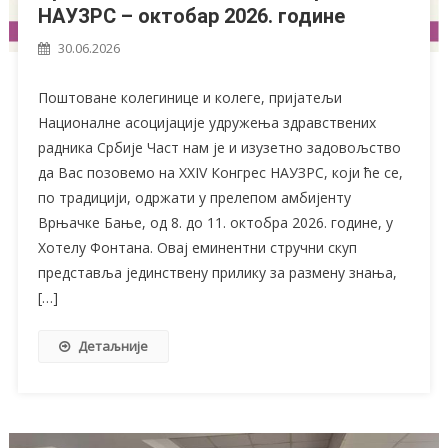
НАУЗРС – октобар 2026. године
30.06.2026
Поштоване колегинице и колеге, пријатељи
Националне асоцијације удружења здравствених
радника Србије Част нам је и изузетно задовољство
да Вас позовемо на XXIV Конгрес НАУЗРС, који ће се,
по традицији, одржати у прелепом амбијенту
Врњачке Бање, од 8. до 11. октобра 2026. године, у
Хотелу Фонтана. Овај еминентни стручни скуп
представља јединствену прилику за размену знања,
[…]
Детаљније