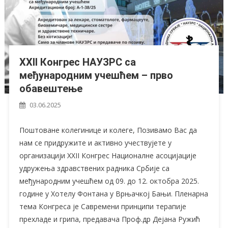
XXII Конгрес НАУЗРС са
међународним учешћем – прво
обавештење
03.06.2025
Поштоване колегинице и колеге, Позивамо Вас да
нам се придружите и активно учествујете у
организацији XXII Конгрес Националне асоцијације
удружења здравствених радника Србије са
међународним учешћем од 09. до 12. октобра 2025.
године у Хотелу Фонтана у Врњачкој Бањи. Пленарна
тема Конгреса је Савремени принципи терапије
прехладе и грипа, предавача Проф.др Дејана Ружић