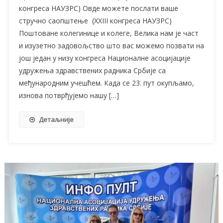
конгреса НАУЗРС) Овде можете послати ваше
стручно саопштење (XXIII конгреса НАУЗРС)
Поштоване колегинице и колеге, Велика нам је част
и изузетно задовољство што вас можемо позвати на
још један у низу конгреса Националне асоцијације
удружења здравствених радника Србије са
међународним учешћем. Када се 23. пут окупљамо,
изнова потврђујемо нашу […]
Детаљније