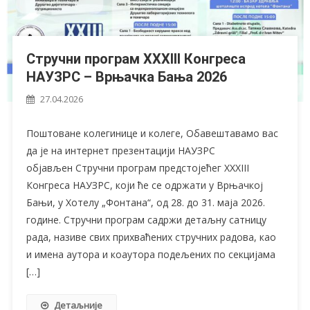
Стручни програм XXXIII Конгреса
НАУЗРС – Врњачка Бања 2026
27.04.2026
Поштоване колегинице и колеге, Обавештавамо вас
да је на интернет презентацији НАУЗРС
објављен Стручни програм предстојећег XXXIII
Конгреса НАУЗРС, који ће се одржати у Врњачкој
Бањи, у Хотелу „Фонтана“, од 28. до 31. маја 2026.
године. Стручни програм садржи детаљну сатницу
рада, називе свих прихваћених стручних радова, као
и имена аутора и коаутора подељених по секцијама
[…]
Детаљније