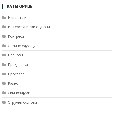
КАТЕГОРИЈЕ
Извештаји
Интерсекцијски скупови
Конгреси
Онлине едукација
Планови
Предавања
Прославе
Разно
Симпозијуми
Стручни скупови