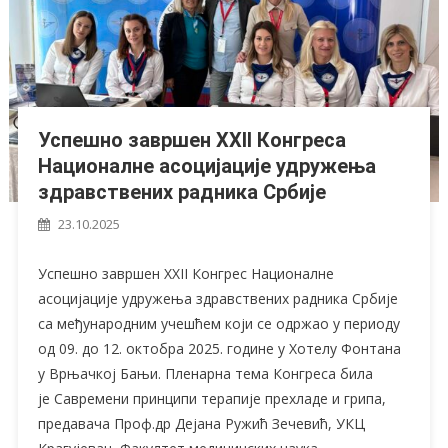
Успешно завршен XXII Конгреса
Националне асоцијације удружења
здравствених радника Србије
23.10.2025
Успешно завршен XXII Конгрес Националне
асоцијације удружења здравствених радника Србије
са међународним учешћем који се одржао у периоду
од 09. до 12. октобра 2025. године у Хотелу Фонтана
у Врњачкој Бањи. Пленарна тема Конгреса била
је Савремени принципи терапије прехладе и грипа,
предавача Проф.др Дејана Ружић Зечевић, УКЦ