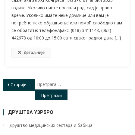
сажетака за XXI Конгреса НАУЗРС 01. април 2025.
године. Уколико нисте послали рад, сад је право
време. Уколико имате неке доумице или вам је
потребно неко објашњење или помоћ слободно нам
се обратите: телефон/факс: (018) 3411148, (062)
442678 од 10:00 до 15:00 сати сваког радног дана […]
Детаљније
Кретање
П
Старији чланци
з
чланака
ДРУШТВА УЗРБРО
Друштво медицинских сестара и бабица