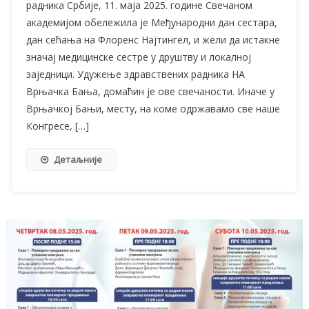
радника Србије, 11. маја 2025. године Свечаном
академијом обележила је Међународни дан сестара,
дан сећања на Флоренс Најтингел, и жели да истакне
значај медицинске сестре у друштву и локалној
заједници. Удужење здравствених радника НА
Врњачка Бања, домаћин је ове свечаности. Иначе у
Врњачкој Бањи, месту, на коме одржавамо све наше
Конгресе, […]
Детаљније