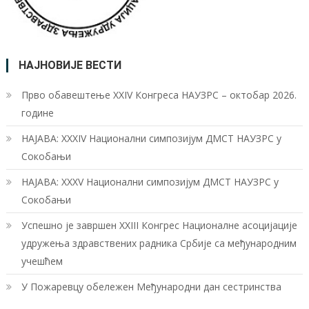
НАЈНОВИЈЕ ВЕСТИ
Прво обавештење XXIV Конгреса НАУЗРС – октобар 2026.
године
НАЈАВА: XXXIV Национални симпозијум ДМСТ НАУЗРС у
Сокобањи
НАЈАВА: XXXV Национални симпозијум ДМСТ НАУЗРС у
Сокобањи
Успешно је завршен XXIII Конгрес Националне асоцијације
удружења здравствених радника Србије са међународним
учешћем
У Пожаревцу обележен Међународни дан сестринства