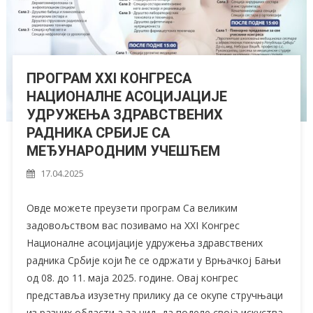
ПРОГРАМ XXI КОНГРЕСА
НАЦИОНАЛНЕ АСОЦИЈАЦИЈЕ
УДРУЖЕЊА ЗДРАВСТВЕНИХ
РАДНИКА СРБИЈЕ СА
МЕЂУНАРОДНИМ УЧЕШЋЕМ
17.04.2025
Овде можете преузети програм Са великим
задовољством вас позивамо на XXI Конгрес
Националне асоцијације удружења здравствених
радника Србије који ће се одржати у Врњачкој Бањи
од 08. до 11. маја 2025. године. Овај конгрес
представља изузетну прилику да се окупе стручњаци
из разних области а за циљ да поделе своја искуства