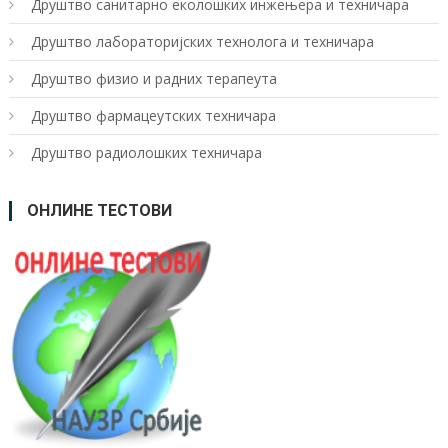
Друштво санитарно еколошких инжењера и техничара
Друштво лабoраторијских технолога и техничара
Друштво физио и радних терапеута
Друштво фармацеутских техничара
Друштво радиолошких техничара
ОНЛИНЕ ТЕСТОВИ