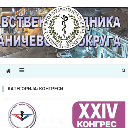
УЗРБРО
Удружење здравствених радника Браничевског округа
КАТЕГОРИЈА:
КОНГРЕСИ