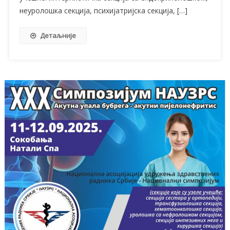
неуролошка секција, психијатријска секција, […]
Детаљније