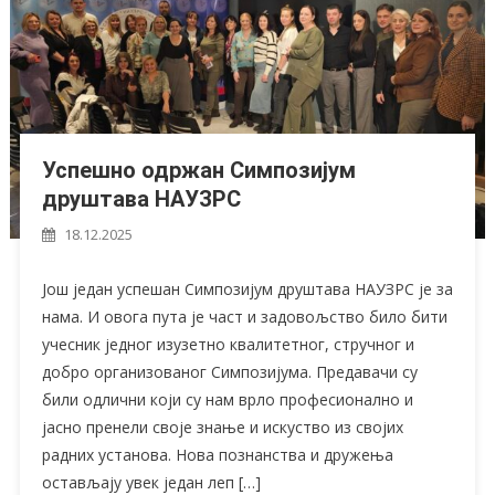
Успешно одржан Симпозијум
друштава НАУЗРС
18.12.2025
Још један успешан Симпозијум друштава НАУЗРС је за
нама. И овога пута је част и задовољство било бити
учесник једног изузетно квалитетног, стручног и
добро организованог Симпозијума. Предавачи су
били одлични који су нам врло професионално и
јасно пренели своје знање и искуство из својих
радних установа. Нова познанства и дружења
остављају увек један леп […]