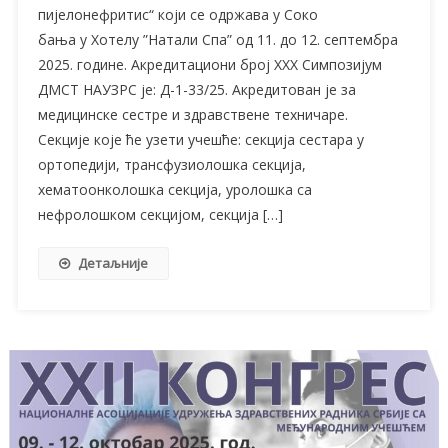
пијелонефритис“ који се одржава у Соко
бања у Хотелу ”Натали Спа” од 11. до 12. септембра
2025. године. Акредитациони број XXX Симпозијум
ДМСТ НАУЗРС је: Д-1-33/25. Акредитован je за
медицинске сестре и здравствене техничаре.
Секције које ће узети учешће: секција сестара у
ортопедији, трансфузиолошка секција,
хематоонколошка секција, уролошка са
нефролошком секцијом, секција […]
Детаљније