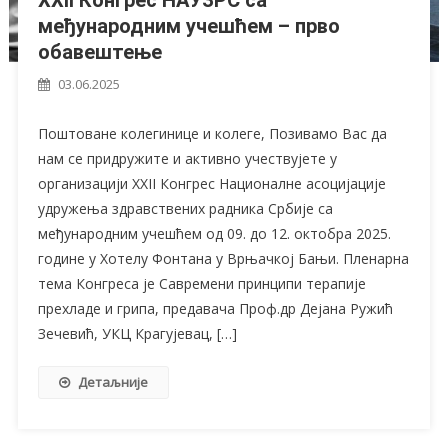
међународним учешћем – прво
обавештење
03.06.2025
Поштоване колегинице и колеге, Позивамо Вас да
нам се придружите и активно учествујете у
организацији XXII Конгрес Националне асоцијације
удружења здравствених радника Србије са
међународним учешћем од 09. до 12. октобра 2025.
године у Хотелу Фонтана у Врњачкој Бањи. Пленарна
тема Конгреса је Савремени принципи терапије
прехладе и грипа, предавача Проф.др Дејана Ружић
Зечевић, УКЦ Крагујевац, […]
Детаљније