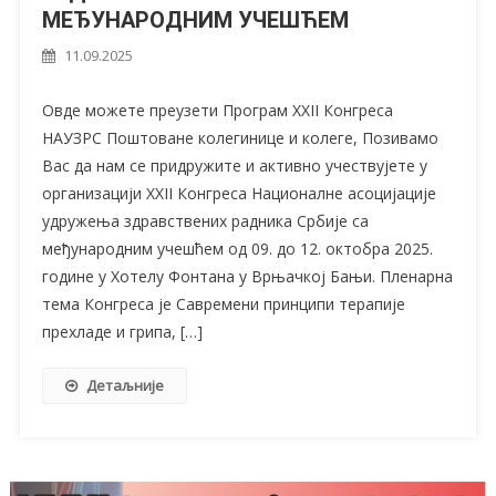
МЕЂУНАРОДНИМ УЧЕШЋЕМ
11.09.2025
Овде можете преузети Програм XXII Конгреса
НАУЗРС Поштоване колегинице и колеге, Позивамо
Вас да нам се придружите и активно учествујете у
организацији XXII Конгреса Националне асоцијације
удружења здравствених радника Србије са
међународним учешћем од 09. до 12. октобра 2025.
године у Хотелу Фонтана у Врњачкој Бањи. Пленарна
тема Конгреса је Савремени принципи терапије
прехладе и грипа, […]
Детаљније