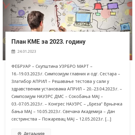
План КМЕ за 2023. годину
24.01.2023
ФЕБРУАР – Скупштина УЗРБРО МАРТ –
16.-19.03.2023.г. Симпозијум главних и одг. Сестара –
Златибор АПРИЛ – Решавање тестова у сали у
здравственим установама АПРИЛ – 20.-23.04.2023.г. –
Симпозијум НАУЗРС ДМС – Сокобања МАЈ –
03.-07.05.2023.г. – Конгрес НАУЗРС – „Бреза“ Врњачка
бања МАЈ – 10.05.2023.г. Свечана Академија – Дан
сестринства – Пожаревац МАЈ – 12.05.2023.г. […]
Детаљније