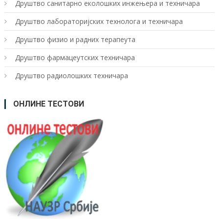
Друштво санитарно еколошких инжењера и техничара
Друштво лабoраторијских технолога и техничара
Друштво физио и радних терапеута
Друштво фармацеутских техничара
Друштво радиолошких техничара
ОНЛИНЕ ТЕСТОВИ