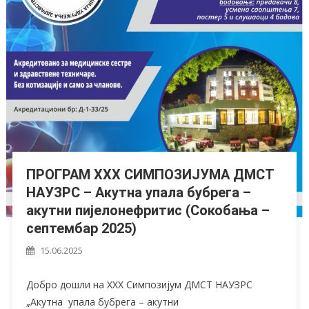
ПРОГРАМ XXX СИМПОЗИЈУМА ДМСТ
НАУЗРС – Акутна упала бубрега –
акутни пијелонефритис (Сокобања –
септембар 2025)
15.06.2025
Добро дошли на XXX Симпозијум ДМСТ НАУЗРС
„Акутна упала бубрега – акутни