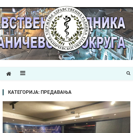
УЗРБРО
Удружење здравствених радника Браничевског округа
КАТЕГОРИЈА:
ПРЕДАВАЊА