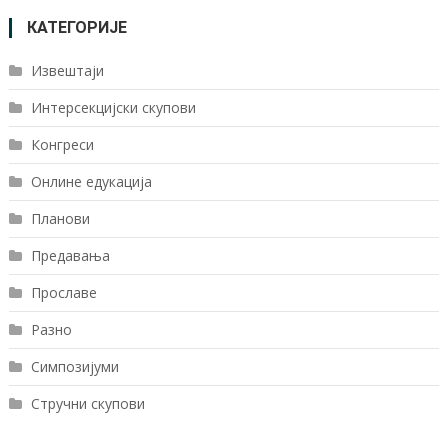
КАТЕГОРИЈЕ
Извештаји
Интерсекцијски скупови
Конгреси
Онлине едукација
Планови
Предавања
Прославе
Разно
Симпозијуми
Стручни скупови