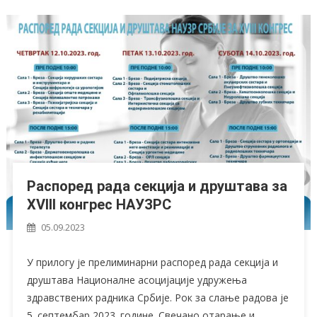
Распоред рада секција и друштава за
XVIII конгрес НАУЗРС
05.09.2023
У прилогу је прелиминарни распоред рада секција и
друштава Националне асоцијације удружења
здравствених радника Србије. Рок за слање радова је
5. септембар 2023. године. Свечано отарање и