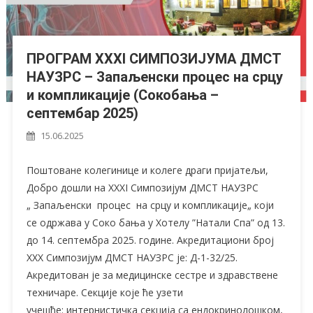
ПРОГРАМ XXXI СИМПОЗИЈУМА ДМСТ
НАУЗРС – Запаљенски процес на срцу
и компликације (Сокобања –
септембар 2025)
15.06.2025
Поштоване колегинице и колеге драги пријатељи,
Добро дошли на XXXI Симпозијум ДМСТ НАУЗРС
„ Запаљенски процес на срцу и компликације„ који
се одржава у Соко бања у Хотелу ”Натали Спа” од 13.
до 14. септембра 2025. године. Акредитациони број
XXX Симпозијум ДМСТ НАУЗРС је: Д-1-32/25.
Акредитован je за медицинске сестре и здравствене
техничаре. Секције које ће узети
учешће: интернистичка секција са ендокринолошком,