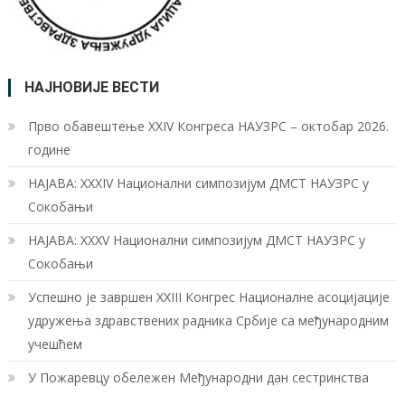
НАЈНОВИЈЕ ВЕСТИ
Прво обавештење XXIV Конгреса НАУЗРС – октобар 2026.
године
НАЈАВА: XXXIV Национални симпозијум ДМСТ НАУЗРС у
Сокобањи
НАЈАВА: XXXV Национални симпозијум ДМСТ НАУЗРС у
Сокобањи
Успешно је завршен XXIII Конгрес Националне асоцијације
удружења здравствених радника Србије са међународним
учешћем
У Пожаревцу обележен Међународни дан сестринства