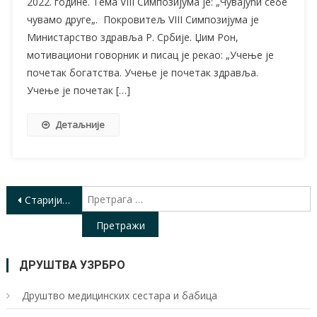
2022. године. Тема VIII Симпозијума је: „Чувајући себе
чувамо друге„. Покровитељ VIII Симпозијума је
Министарство здравља Р. Србије. Џим Рон,
мотивациони говорник и писац је рекао: „Учење је
почетак богатства. Учење је почетак здравља.
Учење је почетак […]
Детаљније
Кретање
П
Старији чланци
з
чланака
ДРУШТВА УЗРБРО
Друштво медицинских сестара и бабица