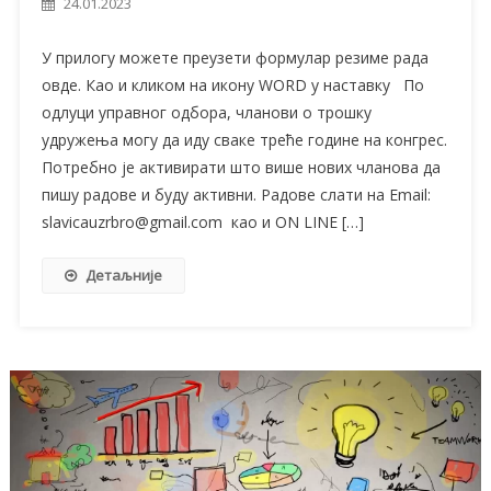
24.01.2023
У прилогу можете преузети формулар резиме рада
овде. Као и кликом на икону WORD у наставку По
одлуци управног одбора, чланови о трошку
удружења могу да иду сваке треће године на конгрес.
Потребно је активирати што више нових чланова да
пишу радове и буду активни. Радове слати на Email:
slavicauzrbro@gmail.com као и ON LINE […]
Детаљније