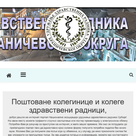
УЗРБРО
Удружење здравствених радника Браничевског округа