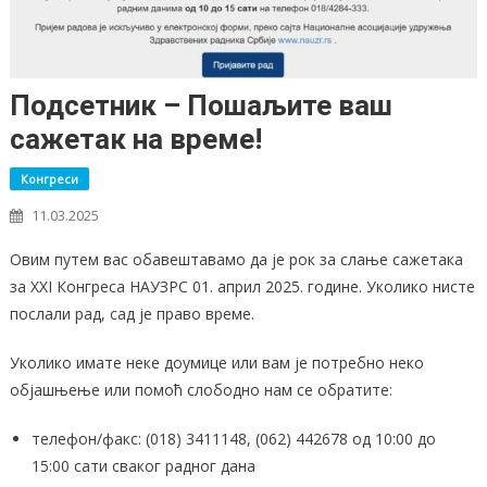
Подсетник – Пошаљите ваш
сажетак на време!
Конгреси
11.03.2025
Овим путем вас обавештавамо да је рок за слање сажетака
за XXI Конгреса НАУЗРС 01. април 2025. године. Уколико нисте
послали рад, сад је право време.
Уколико имате неке доумице или вам је потребно неко
објашњење или помоћ слободно нам се обратите:
телефон/факс: (018) 3411148, (062) 442678 од 10:00 до
15:00 сати сваког радног дана