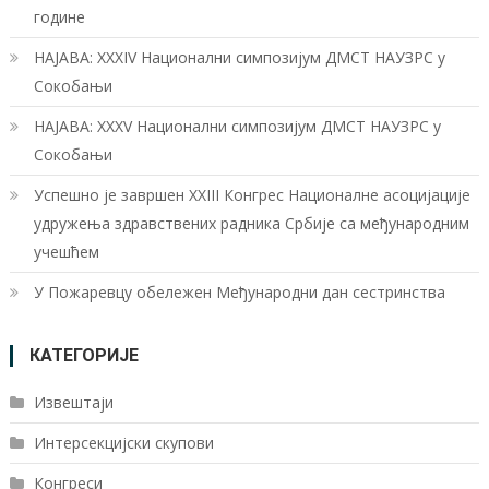
године
НАЈАВА: XXXIV Национални симпозијум ДМСТ НАУЗРС у
Сокобањи
НАЈАВА: XXXV Национални симпозијум ДМСТ НАУЗРС у
Сокобањи
Успешно је завршен XXIII Конгрес Националне асоцијације
удружења здравствених радника Србије са међународним
учешћем
У Пожаревцу обележен Међународни дан сестринства
КАТЕГОРИЈЕ
Извештаји
Интерсекцијски скупови
Конгреси