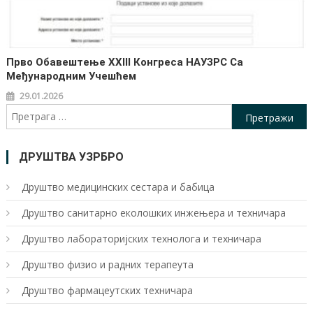
Прво Обавештење XXIII Конгреса НАУЗРС Са
Међународним Учешћем
29.01.2026
Претрага
за:
ДРУШТВА УЗРБРО
Друштво медицинских сестара и бабица
Друштво санитарно еколошких инжењера и техничара
Друштво лабoраторијских технолога и техничара
Друштво физио и радних терапеута
Друштво фармацеутских техничара