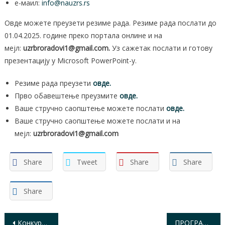
е-маил:
info@nauzrs.rs
Овде можете преузети резиме рада. Резиме рада послати до
01.04.2025. године преко портала онлине и на
мејл:
uzrbroradovi1@gmail.com.
Уз сажетак послати и готову
презентацију у Microsoft PowerPoint-у.
Резиме рада преузети
овде.
Прво обавештење преузмите
овде.
Ваше стручно саопштење можете послати
овде.
Ваше стручно саопштење можете послати и на
мејл:
uzrbroradovi1@gmail.com
Share
Tweet
Share
Share
Share
Кретање
Конкурс за доделу знакова УЗРБРО 2025. године
ПРОГРАМ XXIX СИМПОЗИЈУМ ДМСТ НАУЗР СРБИЈЕ – СОКОБАЊА