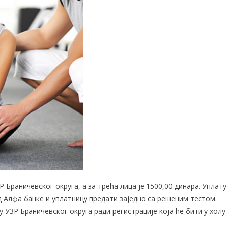
 Браничевског округа, а за трећа лица је 1500,00 динара. Уплат
 Алфа банке и уплатницу предати заједно са решеним тестом.
 УЗР Браничевског округа ради регистрације која ће бити у холу