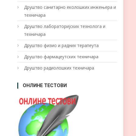
Друштво санитарно еколошких инжењера и
техничара
Друштво лабoраторијских технолога и
техничара
Друштво физио и радних терапеута
Друштво фармацеутских техничара
Друштво радиолошких техничара
ОНЛИНЕ ТЕСТОВИ