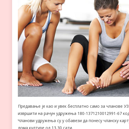
Предавање је као и увек бесплатно само за чланове УЗР
извршити на рачун удружења 180-1371210012991-67 код
Чланови удружења су у обавези да понесу чланску карту
дома културе од 13,30 сати.