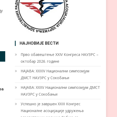
ју
НАЈНОВИЈЕ ВЕСТИ
Прво обавештење XXIV Конгреса НАУЗРС –
октобар 2026. године
НАЈАВА: XXXIV Национални симпозијум
ДМСТ НАУЗРС у Сокобањи
НАЈАВА: XXXV Национални симпозијум ДМСТ
ра
НАУЗРС у Сокобањи
Успешно је завршен XXIII Конгрес
Националне асоцијације удружења