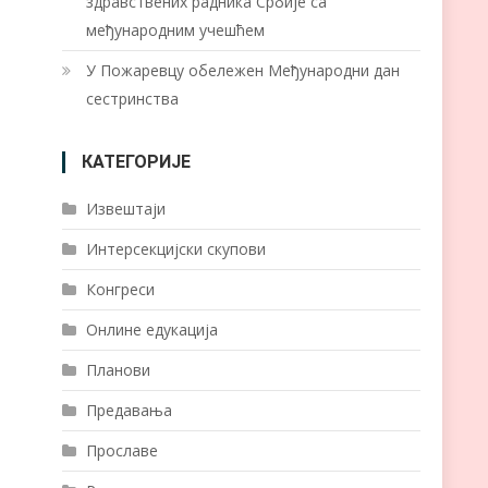
здравствених радника Србије са
међународним учешћем
У Пожаревцу обележен Међународни дан
сестринства
КАТЕГОРИЈЕ
Извештаји
Интерсекцијски скупови
Конгреси
Онлине едукација
Планови
Предавања
Прославе