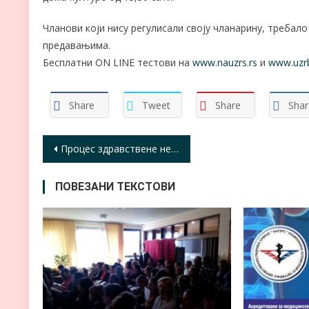
Чланови који нису регулисали своју чланарину, требало
предавањима.
Бесплатни ON LINE тестови на
www.nauzrs.rs
и
www.uzrb
Share
Tweet
Share
Shar
Кретање
Процес здравствене неге код постоперативних компликација
чланка
ПОВЕЗАНИ ТЕКСТОВИ