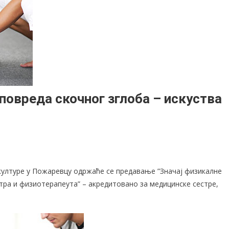
 повреда скочног зглоба – искуства
а културе у Пожаревцу одржаће се предавање ”Значај физикалне
атра и физиотерапеута” – акредитовано за медицинске сестре,