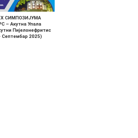
XX СИМПОЗИЈУМА
С – Акутна Упала
кутни Пијелонефритис
 Септембар 2025)