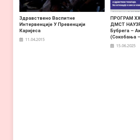
Здравствено Васпитне
ПРОГРАМ X
Интервенције У Превенцији
ДМСТ НАУЗР
Каријеса
Бубрега – А
(Сокобања –
11.04.2015
15.06.2025