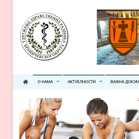
УЗРБРО
Удружење здравствених радника Браничевског округа
О НАМА
АКТУЕЛНОСТИ
ВАЖНA ДОКУМ