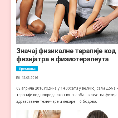
Значај физикалне терапије код
физијатра и физиотерапеута
Предавања
15.03.2016
08.априла 2016.године у 14:00сати у великој сали Дом
терапије код повреда скочног зглоба – искуства физиј
здравствене техничаре и лекаре – 6 бодова.