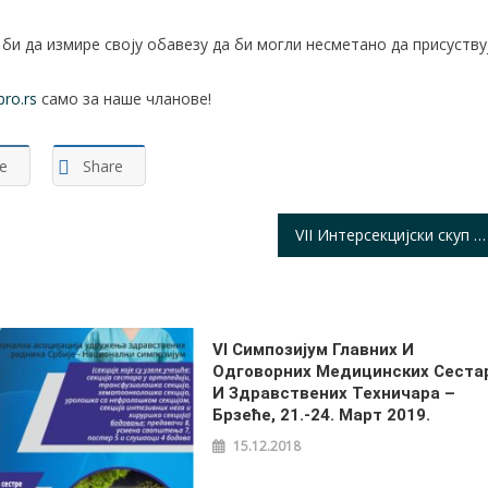
 би да измире своју обавезу да би могли несметано да присуству
ro.rs
само за наше чланове!
e
Share
VII Интерсекцијски скуп Друштва медицинских сестара и бабица – Националне асоцијације удружења здравствених радника Србије – од 14 до 17. априла 2016. године – Хотел „Моравица“ – Сокобања
VI Симпозијум Главних И
Одговорних Медицинских Сеста
И Здравствених Техничара –
Брзеће, 21.-24. Март 2019.
15.12.2018